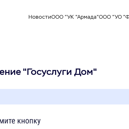
Новости
ООО "УК "Армада"
ООО "УО "Ф
ние "Госуслуги Дом"